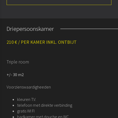
Presentatie
Kamers
Driepersoonskamer
Arrangementen
210 € / PER KAMER INKL. ONTBIJT
Conferenties & vergaderingen
Historie
Triple room
+/- 30 m2
Voorzienswaardigheeden
kleuren T.V.
telefoon met direkte verbinding
gratis WI FI
badkamer met douche en WC