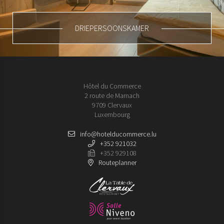
DRIEPERSOONSKAMER
Hôtel du Commerce
2 route de Marnach
9709 Clervaux
Luxembourg
info@hotelducommerce.lu
+352 921032
+352 929108
Routeplanner