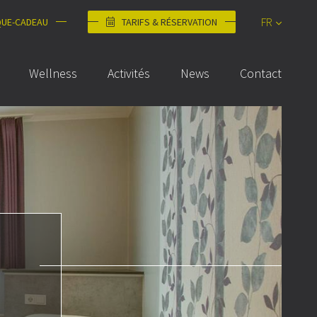
FR
QUE-CADEAU
TARIFS & RÉSERVATION
DE
Wellness
Activités
News
Contact
NL
EN