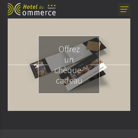
Offrez
un
chèque-
cadeau