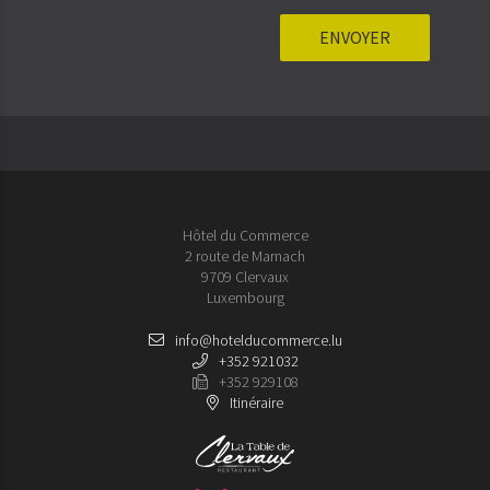
Hôtel du Commerce
2 route de Marnach
9709 Clervaux
Luxembourg
info@hotelducommerce.lu
+352 921032
+352 929108
Itinéraire