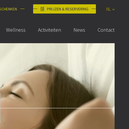
NL
 SCHENKEN
PRIJZEN & RESERVERING
DE
Wellness
Activiteiten
News
Contact
FR
EN