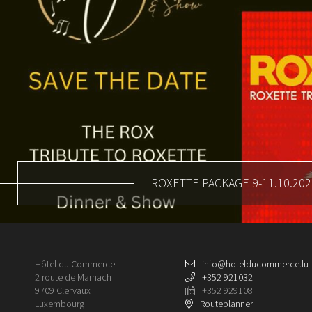
ROXETTE PACKAGE 9-11.10.202
Hôtel du Commerce
info@hotelducommerce.lu
2 route de Marnach
+352 921032
9709 Clervaux
+352 929108
Luxembourg
Routeplanner