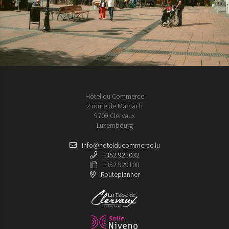
Hôtel du Commerce
2 route de Marnach
9709 Clervaux
Luxembourg
info@hotelducommerce.lu
+352 921032
+352 929108
Routeplanner