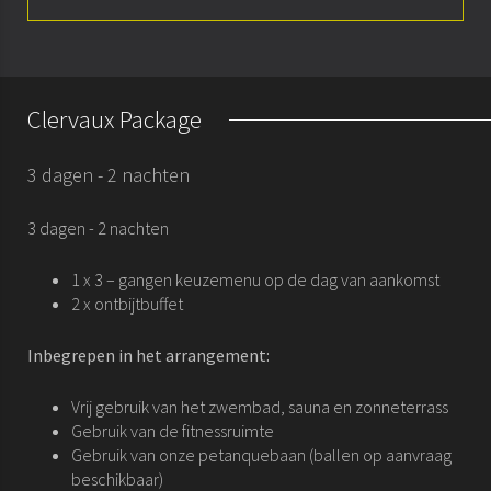
Presentatie
Kamers
Clervaux Package
Arrangementen
3 dagen - 2 nachten
Conferenties & vergaderingen
3 dagen - 2 nachten
Historie
1 x 3 – gangen keuzemenu op de dag van aankomst
2 x ontbijtbuffet
Inbegrepen in het arrangement:
Vrij gebruik van het zwembad, sauna en zonneterrass
Gebruik van de fitnessruimte
Gebruik van onze petanquebaan (ballen op aanvraag
beschikbaar)