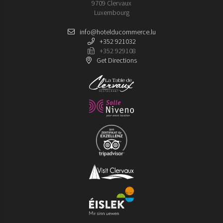
9709 Clervaux
Luxembourg
info@hotelducommerce.lu
+352 921032
+352 929108
Get Directions