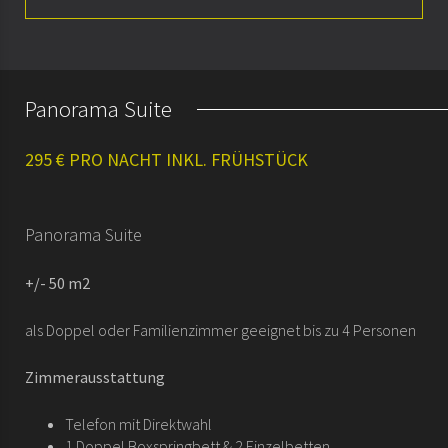
Vorstellung
Zimmer
Panorama Suite
Arrangements
295 € PRO NACHT INKL. FRÜHSTÜCK
Seminare & Meetings
Geschichte
Panorama Suite
+/- 50 m2
als Doppel oder Familienzimmer geeignet bis zu 4 Personen
Zimmerausstattung
Telefon mit Direktwahl
1 Doppel Boxspringbett & 2 Einzelbetten