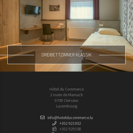
DREIBETTZIMMER KLASSIK
Hôtel du Commerce
2 route de Marnach
9709 Clervaux
Luxembourg
info@hotelducommerce.lu
+352 921032
+352 929108