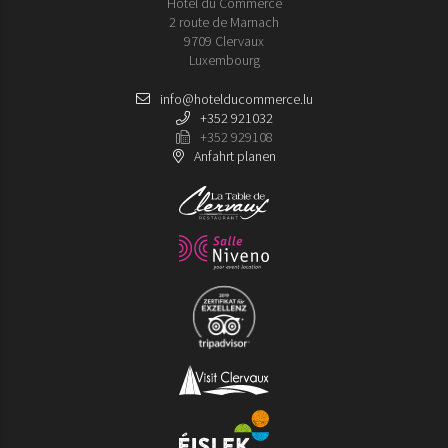
Hôtel du Commerce
2 route de Marnach
9709 Clervaux
Luxembourg
info@hotelducommerce.lu
+352 921032
+352 929108
Anfahrt planen