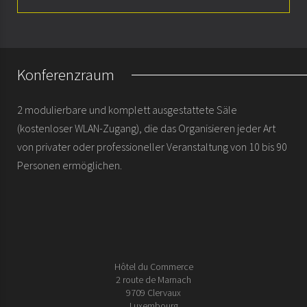
Vorstellung
Zimmer
Konferenzraum
Arrangements
2 modulierbare und komplett ausgestattete Säle
Seminare & Meetings
(kostenloser WLAN-Zugang), die das Organisieren jeder Art
von privater oder professioneller Veranstaltung von 10 bis 90
Geschichte
Personen ermöglichen.
Hôtel du Commerce
2 route de Marnach
9709 Clervaux
Luxembourg