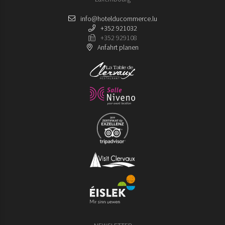
info@hotelducommerce.lu
+352 921032
+352 929108
Anfahrt planen