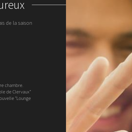
ureux
ais de la saison
tre chambre.
able de Clervaux“
 nouvelle "Lounge