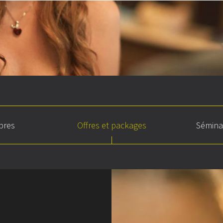
bres
Offres et packages
Sémina