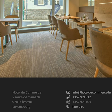
Hôtel du Commerce
info@hotelducommerce.lu
2 route de Marnach
+352 921032
9709 Clervaux
+352 929108
Luxembourg
Itinéraire