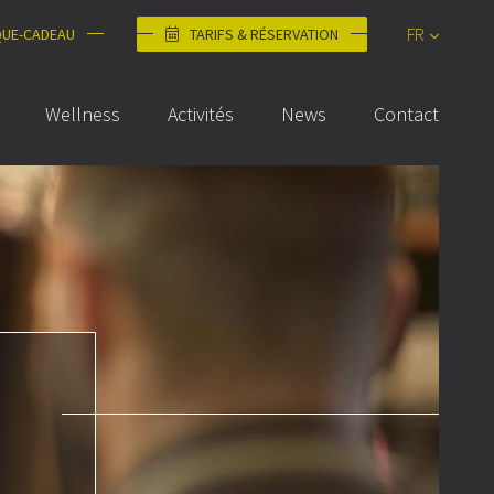
FR
QUE-CADEAU
TARIFS & RÉSERVATION
DE
Wellness
Activités
News
Contact
NL
EN