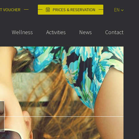
EN
FT VOUCHER
PRICES & RESERVATION
DE
Wellness
Activities
News
Contact
FR
NL