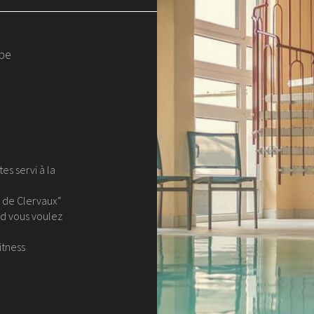
ope
s servi à la
e de Clervaux“
nd vous voulez
itness