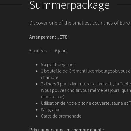
Summerpackage
Discover one of the smallest countries of Eur
Arrangement „ETE“
5 nuitées - 6 jours
5 x petit-déjeuner
1 bouteille de Crémant luxembourgeois vous ête
chambre
2 diners 3 plats dans notre restaurant „La Tabl
(Vous pouvez choisir vous même les jours, qua
diner le soir)
Utilisation de notre piscine couverte, sauna et F
Wifi gratuit
Carte de promenade
Prix par personne en chambre double: