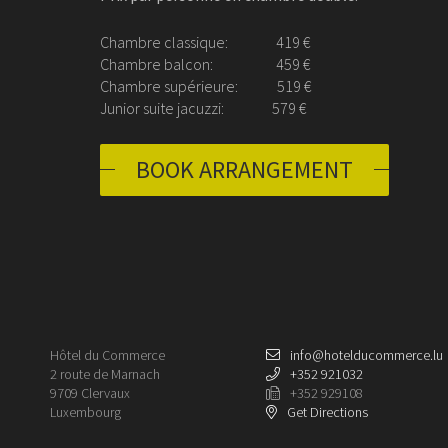
Chambre classique: 419 €
Chambre balcon: 459 €
Chambre supérieure: 519 €
Junior suite jacuzzi: 579 €
BOOK ARRANGEMENT
Hôtel du Commerce
info@hotelducommerce.lu
2 route de Marnach
+352 921032
9709 Clervaux
+352 929108
Luxembourg
Get Directions