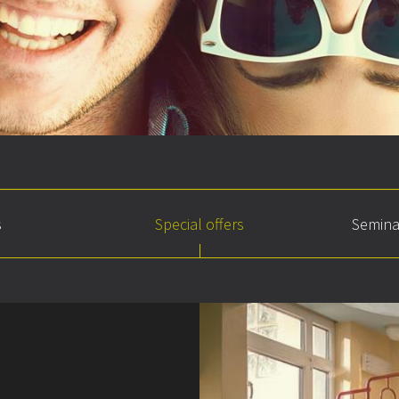
s
Special offers
Semina